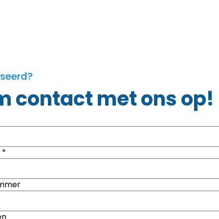
sseerd?
 contact met ons op!
 *
ummer
en