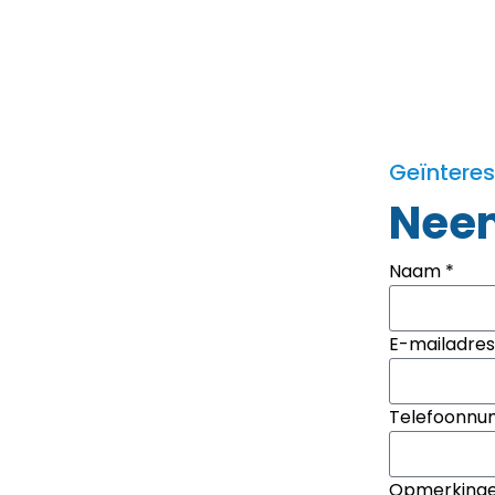
Geïntere
Neem
Naam *
E-mailadres
Telefoonn
Opmerking