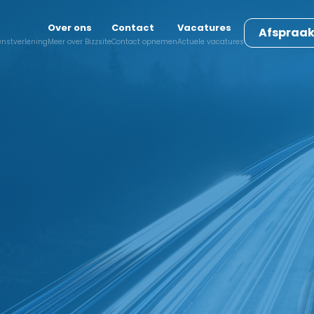
Over ons
Contact
Vacatures
Afspraa
ienstverlening
Meer over Bizzsite
Contact opnemen
Actuele vacatures